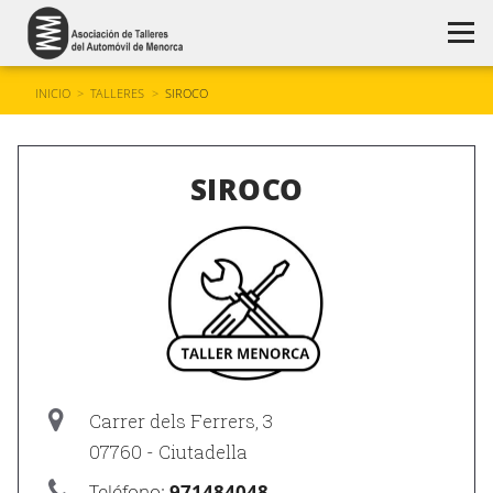
INICIO
>
TALLERES
>
SIROCO
SIROCO
Carrer dels Ferrers, 3
07760 - Ciutadella
Teléfono:
971484048