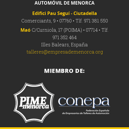
AUTOMÓVIL DE MENORCA
Edifici Pau Seguí - Ciutadella
Comerciants, 9 • 07760 • Tlf. 971 381 550
Maó
C/Curniola, 17 (POIMA) • 07714 • Tlf.
971 352 464
Illes Balears, España
talleres@empresademenorca.org
MIEMBRO DE: